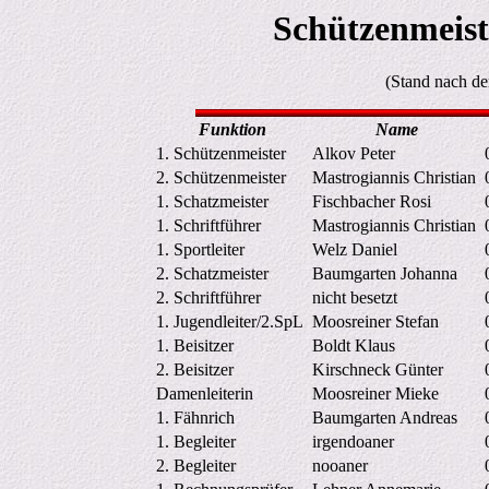
Schützenmeis
(Stand nach d
Funktion
Name
1. Schützenmeister
Alkov Peter
2. Schützenmeister
Mastrogiannis Christian
1. Schatzmeister
Fischbacher Rosi
1. Schriftführer
Mastrogiannis Christian
1. Sportleiter
Welz Daniel
2. Schatzmeister
Baumgarten Johanna
2. Schriftführer
nicht besetzt
1. Jugendleiter/2.SpL
Moosreiner Stefan
1. Beisitzer
Boldt Klaus
2. Beisitzer
Kirschneck Günter
Damenleiterin
Moosreiner Mieke
1. Fähnrich
Baumgarten Andreas
1. Begleiter
irgendoaner
2. Begleiter
nooaner