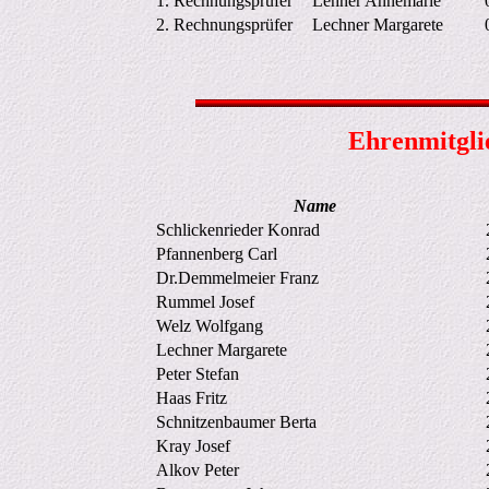
1. Rechnungsprüfer
Lehner Annemarie
2. Rechnungsprüfer
Lechner Margarete
Ehrenmitglie
Name
Schlickenrieder Konrad
2
Pfannenberg Carl
2
Dr.Demmelmeier Franz
2
Rummel Josef
2
Welz Wolfgang
2
Lechner Margarete
2
Peter Stefan
2
Haas Fritz
2
Schnitzenbaumer Berta
2
Kray Josef
2
Alkov Peter
2